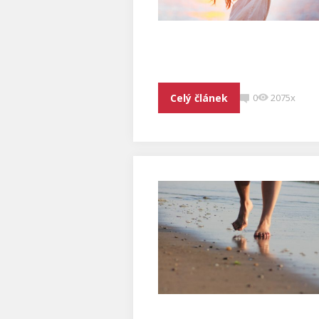
Celý článek
0
2075x