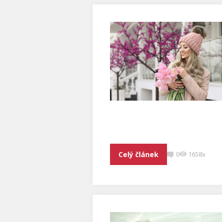
Celý článek
0
1658x