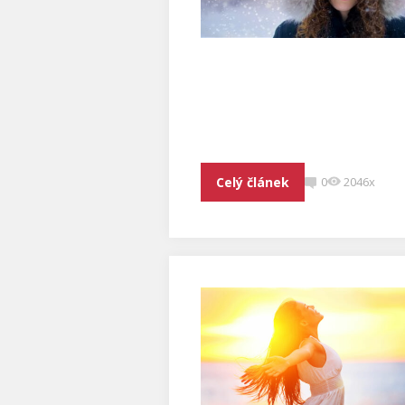
Celý článek
0
2046x