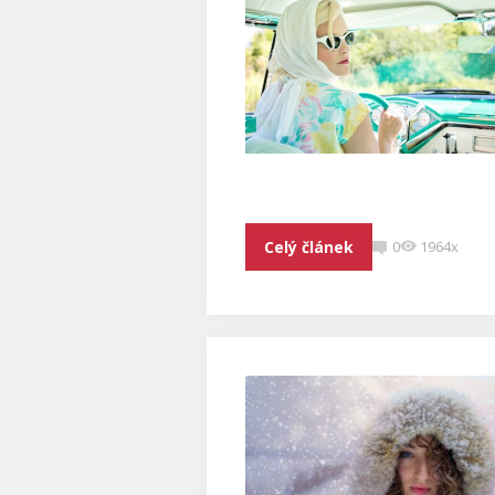
Celý článek
0
1964x