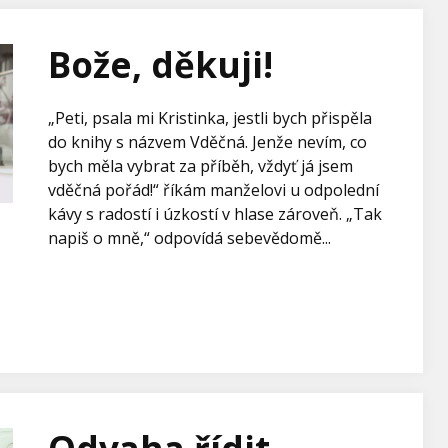
Bože, děkuji!
„Peti, psala mi Kristinka, jestli bych přispěla
do knihy s názvem Vděčná. Jenže nevím, co
bych měla vybrat za příběh, vždyť já jsem
vděčná pořád!“ říkám manželovi u odpolední
kávy s radostí i úzkostí v hlase zároveň. „Tak
napiš o mně,“ odpovídá sebevědomě...