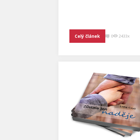
Celý článek
0
2433x