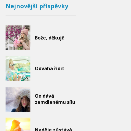
Nejnovější příspěvky
Bože, děkuji!
Odvaha řídit
On dává
zemdlenému sílu
Naděje zůstává