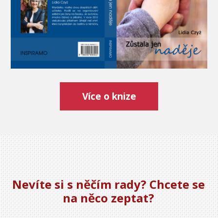
Více o knize
Nevíte si s něčím rady? Chcete se
na něco zeptat?