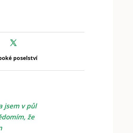
boké poselství
a jsem v půl
vědomím, že
m