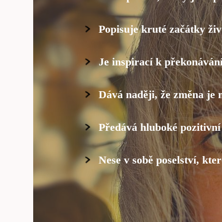
Popisuje kruté začátky ži
Je inspirací k překonáván
Dává naději, že změna je
Předává hluboké pozitivní 
Nese v sobě poselství, kte