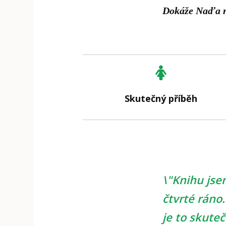
Dokáže Naďa na
Skutečný příběh
\"Knihu jse
čtvrté ráno
je to skute