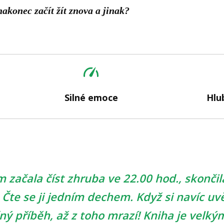
konec začít žít znova a jinak?
Silné emoce
Hlu
m začala číst zhruba ve 22.00 hod., skončil
. Čte se ji jedním dechem. Když si navíc u
čný příběh, až z toho mrazí! Kniha je velký