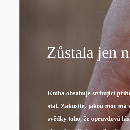
Zůstala jen 
Kniha obsahuje strhující příb
stal. Zakusíte, jakou moc má 
svědky toho, že opravdová lásk