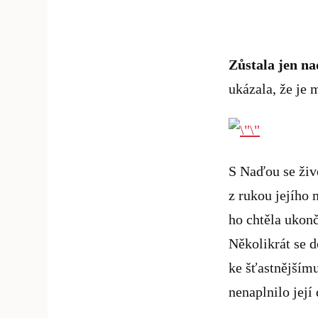
Zůstala jen na
ukázala, že je 
S Naďou se živo
z rukou jejího 
ho chtěla ukonči
Několikrát se d
ke šťastnějšímu
nenaplnilo její 