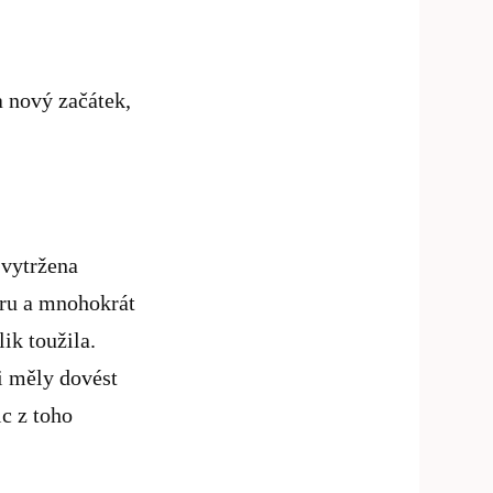
a nový začátek,
 vytržena
ůru a mnohokrát
lik toužila.
i měly dovést
ic z toho