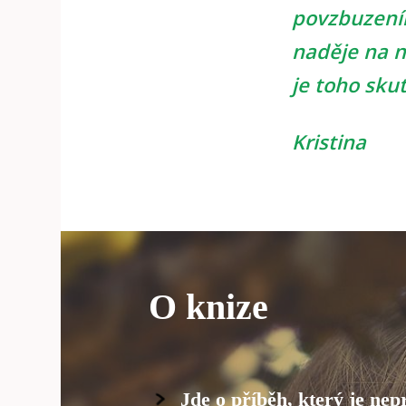
povzbuzením
naděje na n
je toho sku
Kristina
O knize
Jde o příběh, který je ne