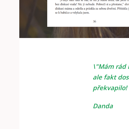
\"Mám rád k
ale fakt dos
překvapilo! 
Danda