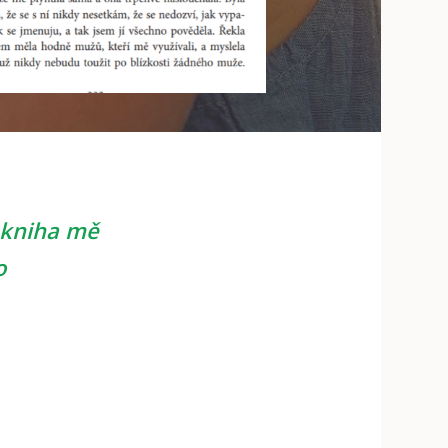
o kniha mě
o