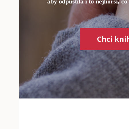
aby odpustila i to nejhorší, co
Chci kni