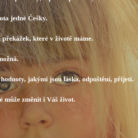
vota jedné Češky.
í překážek, které v životě máme.
 možná.
hodnoty, jakými jsou láska, odpuštění, přijetí.
ré může změnit i Váš život.