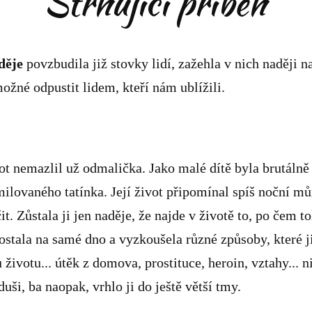
Strhující příběh
děje
povzbudila již stovky lidí, zažehla v nich naději n
možné odpustit lidem, kteří nám ublížili.
t nemazlil už odmalička. Jako malé dítě byla brutálně
milovaného tatínka. Její život připomínal spíš noční m
t. Zůstala ji jen naděje, že najde v životě to, po čem to
ostala na samé dno a vyzkoušela různé způsoby, které j
 životu... útěk z domova, prostituce, heroin, vztahy... n
duši, ba naopak, vrhlo ji do ještě větší tmy.