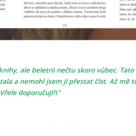
nihy, ale beletrii nečtu skoro vůbec. Tat
tala a nemohl jsem ji přestat číst. Až mě t
Vřele doporučuji!\"