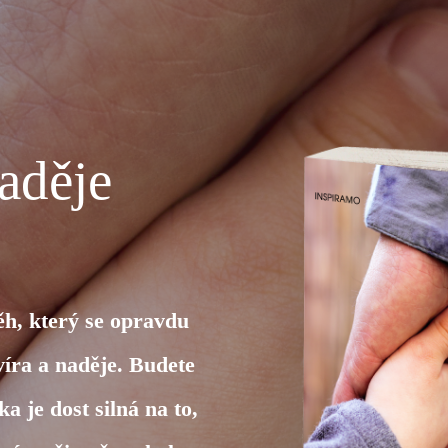
naděje
ěh, který se opravdu
víra a naděje. Budete
a je dost silná na to,