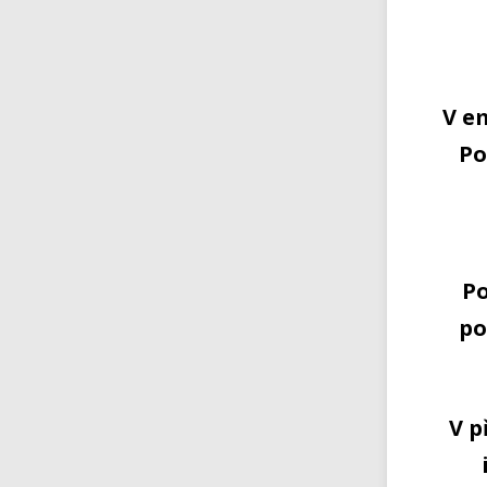
V e
Po
Po
po
V p