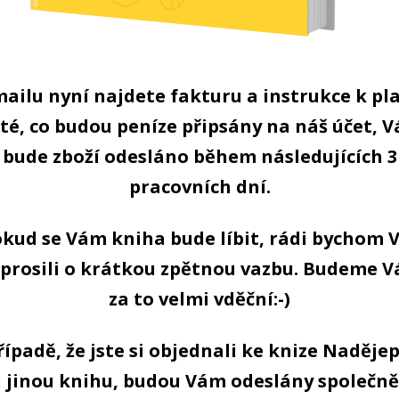
mailu nyní najdete fakturu a instrukce k pla
té, co budou peníze připsány na náš účet, 
bude zboží odesláno během následujících 3
pracovních dní.
kud se Vám kniha bude líbit, rádi bychom 
prosili o krátkou zpětnou vazbu. Budeme 
za to velmi vděční:-)
řípadě, že jste si objednali ke knize Naděje
i jinou knihu, budou Vám odeslány společně