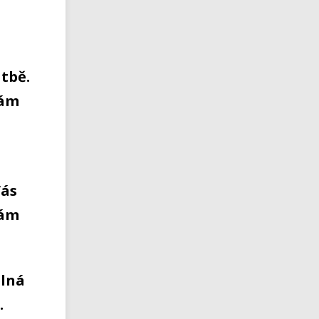
tbě.
Vám
Vás
Vám
plná
.